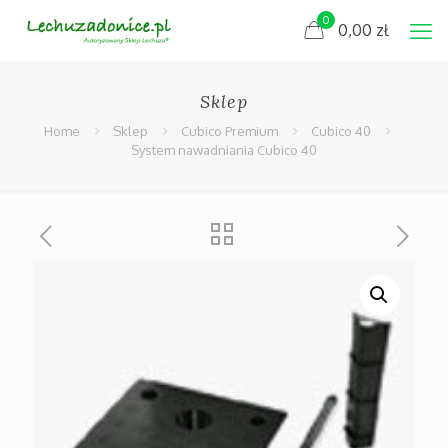
0
0,00
zł
Sklep
Home
Sklep
Cubico Premium
Cubico 40
System nawadniania Cubico 40