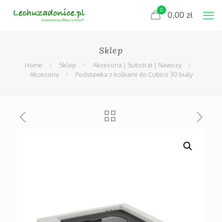
0
0,00
zł
Sklep
Home
Sklep
Akcesoria | Substrat | Nawozy
Akcesoria
Podstawka z kolkami do Cubico 30 bialy