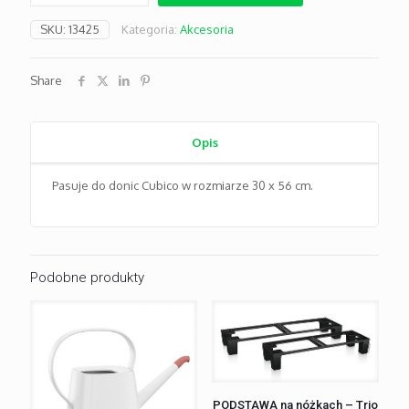
z
kolkami
SKU:
13425
Kategoria:
Akcesoria
do
Cubico
30
Share
bialy
Opis
Pasuje do donic Cubico w rozmiarze 30 x 56 cm.
Podobne produkty
PODSTAWA na nóżkach – Trio