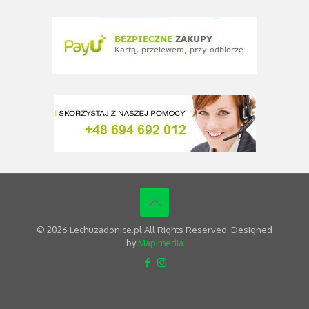
© 2026 Lechuzadonice.pl All Rights Reserved. Designed
by
Mapimedia