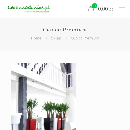
0
0,00
zł
Cubico Premium
Home
Sklep
Cubico Premium