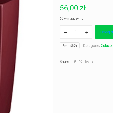
56,00
zł
50 w magazynie
ilość
Dodaj 
Mini-
Cubi
Kategorie:
Cubico
SKU:
18121
czerwona
Share