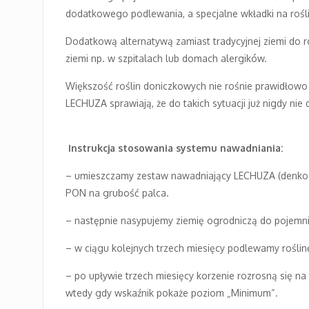
dodatkowego podlewania, a specjalne wkładki na rośl
Dodatkową alternatywą zamiast tradycyjnej ziemi do r
ziemi np. w szpitalach lub domach alergików.
Większość roślin doniczkowych nie rośnie prawidłowo n
LECHUZA sprawiają, że do takich sytuacji już nigdy nie
Instrukcja stosowania systemu nawadniania:
– umieszczamy zestaw nawadniający LECHUZA (denko 
PON na grubość palca.
– następnie nasypujemy ziemię ogrodniczą do pojemnik
– w ciągu kolejnych trzech miesięcy podlewamy roślinę
– po upływie trzech miesięcy korzenie rozrosną się na
wtedy gdy wskaźnik pokaże poziom „Minimum“.