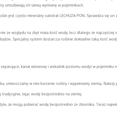
iny umożliwiają ich łatwą wymianę w pojemnikach.
oślin jest czysto mineralny substrat LECHUZA-PON. Sprawdza się on 
ie ze względu na zbyt mała ilość wody, lecz dlatego że najczęściej 
 dojdzie. Specjalny system dostarcza roślinie dokładnie taką ilość wo
separujące, kanał wlewowy i wskaźnik poziomu wody) w pojemniku 
a, umieszczamy w nim korzenie rośliny i wypełniamy ziemią. Należy p
 tradycyjnie, lejąc wodę bezpośrednio na ziemię.
 tyle, że mogą pobierać wodę bezpośrednio ze zbiornika. Teraz napeł