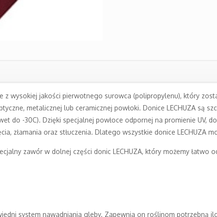
z wysokiej jakości pierwotnego surowca (polipropylenu), który został
optyczne, metalicznej lub ceramicznej powłoki. Donice LECHUZA są s
et do -30C). Dzięki specjalnej powłoce odpornej na promienie UV, d
nięcia, złamania oraz stłuczenia. Dlatego wszystkie donice LECHUZA 
jalny zawór w dolnej części donic LECHUZA, który możemy łatwo odk
ni system nawadniania gleby. Zapewnia on roślinom potrzebną iloś