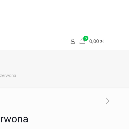
0
0,00
zł
czerwona
erwona