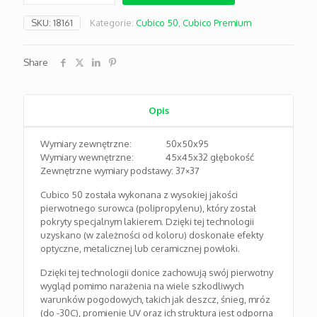
Premium
50
SKU:
18161
Kategorie:
Cubico 50
,
Cubico Premium
biały
połysk
Share
Opis
Wymiary zewnętrzne: 50x50x95
Wymiary wewnętrzne: 45x45x32 głębokość
Zewnętrzne wymiary podstawy: 37×37
Cubico 50 została wykonana z wysokiej jakości
pierwotnego surowca (polipropylenu), który został
pokryty specjalnym lakierem. Dzięki tej technologii
uzyskano (w zależności od koloru) doskonałe efekty
optyczne, metalicznej lub ceramicznej powłoki.
Dzięki tej technologii donice zachowują swój pierwotny
wygląd pomimo narażenia na wiele szkodliwych
warunków pogodowych, takich jak deszcz, śnieg, mróz
(do -30C), promienie UV oraz ich struktura jest odporna