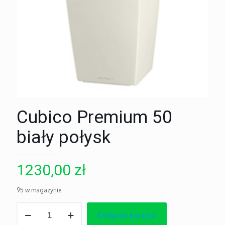
Cubico Premium 50
biały połysk
1230,00
zł
95 w magazynie
ilość
Dodaj do koszyka
Cubico