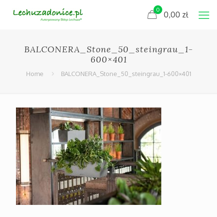
0
0,00
zł
BALCONERA_Stone_50_steingrau_1-
600×401
Home
BALCONERA_Stone_50_steingrau_1-600×401