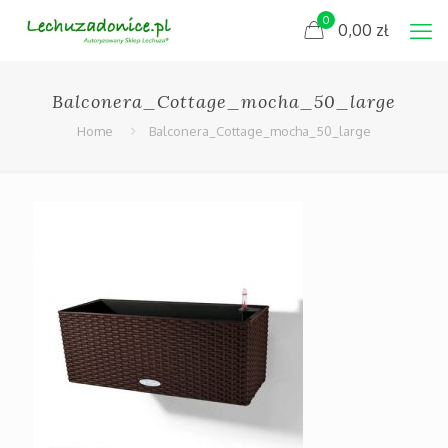
0
0,00
zł
Balconera_Cottage_mocha_50_large
Home
Balconera_Cottage_mocha_50_large