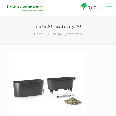
0
0,00
zł
delta20_antracyt10
Home
delta20_antracyt10