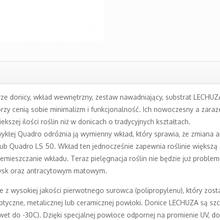
orze donicy, wkład wewnętrzny, zestaw nawadniający, substrat LECHU
rzy cenią sobie minimalizm i funkcjonalność. Ich nowoczesny a zaraz
szej ilości roślin niż w donicach o tradycyjnych kształtach.
ej Quadro odróżnia ją wymienny wkład, który sprawia, że zmiana aran
0 lub Quadro LS 50. Wkład ten jednocześnie zapewnia roślinie większ
emieszczanie wkładu. Teraz pielęgnacja roślin nie będzie już proble
łysk oraz antracytowym matowym.
z wysokiej jakości pierwotnego surowca (polipropylenu), który został
optyczne, metalicznej lub ceramicznej powłoki. Donice LECHUZA są s
et do -30C). Dzięki specjalnej powłoce odpornej na promienie UV, d