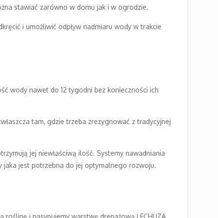
można stawiać zarówno w domu jak i w ogrodzie.
ręcić i umożliwić odpływ nadmiaru wody w trakcie
ć wody nawet do 12 tygodni bez konieczności ich
zwłaszcza tam, gdzie trzeba zrezygnować z tradycyjnej
otrzymują jej niewłaściwą ilość. Systemy nawadniania
dy jaka jest potrzebna do jej optymalnego rozwoju.
na roślinę i nasypujemy warstwę drenażową LECHUZA