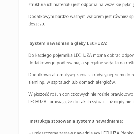
struktura ich materiału jest odporna na wszelkie pęk
Dodatkowym bardzo ważnym walorem jest również spec
deszczu.
System nawadniania gleby LECHUZA:
Do każdego pojemnika LECHUZA można dobrać odpowied
dodatkowego podlewania, a specjalne wkładki na rośl
Dodatkową alternatywą zamiast tradycyjnej ziemi do r
ziemi np. w szpitalach lub domach alergików.
Większość roślin doniczkowych nie rośnie prawidłowo n
LECHUZA sprawiają, że do takich sytuacji już nigdy nie
Instrukcja stosowania systemu nawadniania:
– umieszczamy zestaw nawadniający LECHUZA (denko 