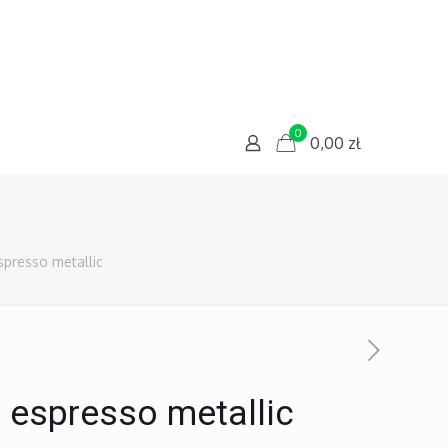
0
0,00
zł
presso metallic
 espresso metallic