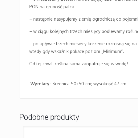
PON na grubość palca.
– następnie nasypujemy ziemię ogrodniczą do pojemnik
– w ciągu kolejnych trzech miesięcy podlewamy roślinę
– po upływie trzech miesięcy korzenie rozrosną się na
wtedy gdy wskaźnik pokaże poziom „Minimum“.
Od tej chwili roślina sama zaopatruje się w wodę!
Wymiary:
średnica 50×50 cm; wysokość 47 cm
Podobne produkty