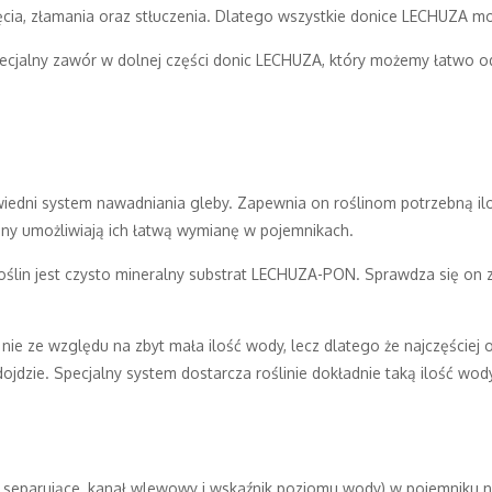
nięcia, złamania oraz stłuczenia. Dlatego wszystkie donice LECHUZA 
jalny zawór w dolnej części donic LECHUZA, który możemy łatwo odk
ni system nawadniania gleby. Zapewnia on roślinom potrzebną iloś
iny umożliwiają ich łatwą wymianę w pojemnikach.
oślin jest czysto mineralny substrat LECHUZA-PON. Sprawdza się on 
ie ze względu na zbyt mała ilość wody, lecz dlatego że najczęściej 
 dojdzie. Specjalny system dostarcza roślinie dokładnie taką ilość wo
separujące, kanał wlewowy i wskaźnik poziomu wody) w pojemniku 