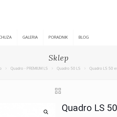
CHUZA
GALERIA
PORADNIK
BLOG
Sklep
p
Quadro - PREMIUM LS
Quadro 50 LS
Quadro LS 50 es
Quadro LS 50