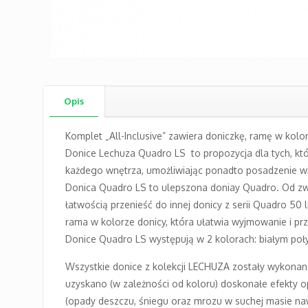
Opis
Komplet „All-Inclusive” zawiera doniczkę, ramę w kol
Donice Lechuza Quadro LS to propozycja dla tych, któ
każdego wnętrza, umożliwiając ponadto posadzenie wiek
Donica Quadro LS to ulepszona doniay Quadro. Od zwykł
łatwością przenieść do innej donicy z serii Quadro 5
rama w kolorze donicy, która ułatwia wyjmowanie i prz
Donice Quadro LS występują w 2 kolorach: białym po
Wszystkie donice z kolekcji LECHUZA zostały wykonane 
uzyskano (w zależności od koloru) doskonałe efekty 
(opady deszczu, śniegu oraz mrozu w suchej masie naw