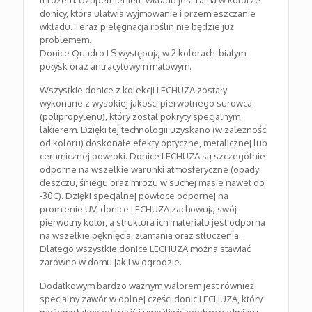
mrozem. Uzupełnieniem wkładu jest rama w kolorze
donicy, która ułatwia wyjmowanie i przemieszczanie
wkładu. Teraz pielęgnacja roślin nie będzie już
problemem.
Donice Quadro LS występują w 2 kolorach: białym
połysk oraz antracytowym matowym.
Wszystkie donice z kolekcji LECHUZA zostały
wykonane z wysokiej jakości pierwotnego surowca
(polipropylenu), który został pokryty specjalnym
lakierem. Dzięki tej technologii uzyskano (w zależności
od koloru) doskonałe efekty optyczne, metalicznej lub
ceramicznej powłoki. Donice LECHUZA są szczególnie
odporne na wszelkie warunki atmosferyczne (opady
deszczu, śniegu oraz mrozu w suchej masie nawet do
-30C). Dzięki specjalnej powłoce odpornej na
promienie UV, donice LECHUZA zachowują swój
pierwotny kolor, a struktura ich materiału jest odporna
na wszelkie pęknięcia, złamania oraz stłuczenia.
Dlatego wszystkie donice LECHUZA można stawiać
zarówno w domu jak i w ogrodzie.
Dodatkowym bardzo ważnym walorem jest również
specjalny zawór w dolnej części donic LECHUZA, który