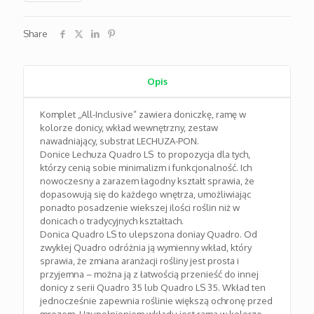
Share
Opis
Komplet „All-Inclusive” zawiera doniczkę, ramę w
kolorze donicy, wkład wewnętrzny, zestaw
nawadniający, substrat LECHUZA-PON.
Donice Lechuza Quadro LS to propozycja dla tych,
którzy cenią sobie minimalizm i funkcjonalność. Ich
nowoczesny a zarazem łagodny kształt sprawia, że
dopasowują się do każdego wnętrza, umożliwiając
ponadto posadzenie wiekszej ilości roślin niż w
donicach o tradycyjnych kształtach.
Donica Quadro LS to ulepszona doniay Quadro. Od
zwykłej Quadro odróżnia ją wymienny wkład, który
sprawia, że zmiana aranżacji rośliny jest prosta i
przyjemna – można ją z łatwością przenieść do innej
donicy z serii Quadro 35 lub Quadro LS 35. Wkład ten
jednocześnie zapewnia roślinie większą ochronę przed