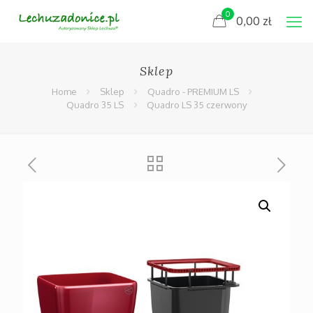
0
0,00
zł
Sklep
Home
Sklep
Quadro - PREMIUM LS
Quadro 35 LS
Quadro LS 35 czerwony