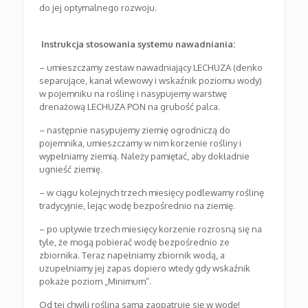
do jej optymalnego rozwoju.
Instrukcja stosowania systemu nawadniania:
– umieszczamy zestaw nawadniający LECHUZA (denko
separujące, kanał wlewowy i wskaźnik poziomu wody)
w pojemniku na roślinę i nasypujemy warstwę
drenażową LECHUZA PON na grubość palca.
– następnie nasypujemy ziemię ogrodniczą do
pojemnika, umieszczamy w nim korzenie rośliny i
wypełniamy ziemią. Należy pamiętać, aby dokładnie
ugnieść ziemię.
– w ciągu kolejnych trzech miesięcy podlewamy roślinę
tradycyjnie, lejąc wodę bezpośrednio na ziemię.
– po upływie trzech miesięcy korzenie rozrosną się na
tyle, że mogą pobierać wodę bezpośrednio ze
zbiornika. Teraz napełniamy zbiornik wodą, a
uzupełniamy jej zapas dopiero wtedy gdy wskaźnik
pokaże poziom „Minimum“.
Od tej chwili roślina sama zaopatruje się w wodę!