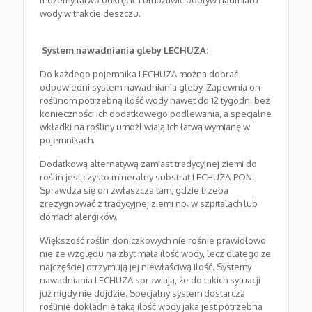
możemy łatwo odkręcić i umożliwić odpływ nadmiaru
wody w trakcie deszczu.
System nawadniania gleby LECHUZA:
Do każdego pojemnika LECHUZA można dobrać
odpowiedni system nawadniania gleby. Zapewnia on
roślinom potrzebną ilość wody nawet do 12 tygodni bez
konieczności ich dodatkowego podlewania, a specjalne
wkładki na rośliny umożliwiają ich łatwą wymianę w
pojemnikach.
Dodatkową alternatywą zamiast tradycyjnej ziemi do
roślin jest czysto mineralny substrat LECHUZA-PON.
Sprawdza się on zwłaszcza tam, gdzie trzeba
zrezygnować z tradycyjnej ziemi np. w szpitalach lub
domach alergików.
Większość roślin doniczkowych nie rośnie prawidłowo
nie ze względu na zbyt mała ilość wody, lecz dlatego że
najczęściej otrzymują jej niewłaściwą ilość. Systemy
nawadniania LECHUZA sprawiają, że do takich sytuacji
już nigdy nie dojdzie. Specjalny system dostarcza
roślinie dokładnie taką ilość wody jaka jest potrzebna