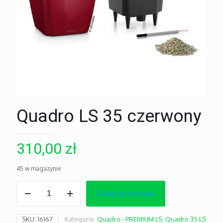
Quadro LS 35 czerwony
310,00
zł
45 w magazynie
ilość
Dodaj do koszyka
Quadro
LS
35
SKU:
16167
Kategorie:
Quadro - PREMIUM LS
,
Quadro 35 LS
czerwony