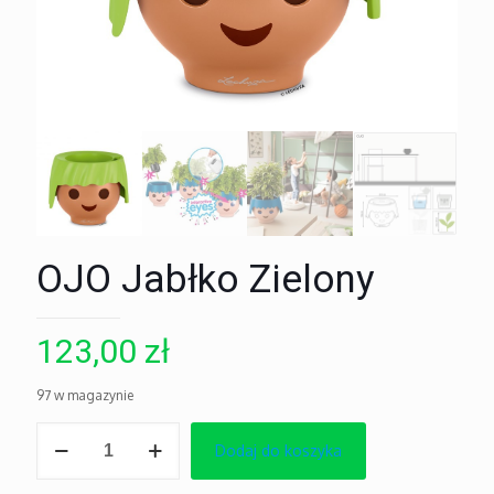
OJO Jabłko Zielony
123,00
zł
97 w magazynie
ilość
Dodaj do koszyka
OJO
Jabłko