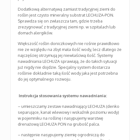
Dodatkową alternatywą zamiast tradycyjnej ziemi do
roślin jest czysto mineralny substrat LECHUZA-PON.
Sprawdza się on zwłaszcza tam, gdzie trzeba
zrezygnować z tradycyjnej ziemi np. w szpitalach lub
domach alergików.
Większość roślin doniczkowych nie rośnie prawidłowo
nie ze względu na zbyt mała ilość wody, lecz dlatego że
najczęściej otrzymują jej niewłaściwą ilość. Systemy
nawadniania LECHUZA sprawiają, że do takich sytuacji
już nigdy nie dojdzie. Specjalny system dostarcza
roślinie dokładnie taką ilość wody jaka jest potrzebna
do jej optymalnego rozwoju.
Instrukcja stosowania systemu nawadniania:
– umieszczamy zestaw nawadniający LECHUZA (denko
separujące, kanał wlewowy i wskaźnik poziomu wody)
w pojemniku na roślinę i nasypujemy warstwę
drenażową LECHUZA PON na grubość palca.
– następnie nasypujemy ziemię ogrodniczą do