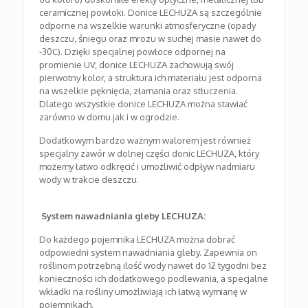
ceramicznej powłoki. Donice LECHUZA są szczególnie
odporne na wszelkie warunki atmosferyczne (opady
deszczu, śniegu oraz mrozu w suchej masie nawet do
-30C). Dzięki specjalnej powłoce odpornej na
promienie UV, donice LECHUZA zachowują swój
pierwotny kolor, a struktura ich materiału jest odporna
na wszelkie pęknięcia, złamania oraz stłuczenia.
Dlatego wszystkie donice LECHUZA można stawiać
zarówno w domu jak i w ogrodzie.
Dodatkowym bardzo ważnym walorem jest również
specjalny zawór w dolnej części donic LECHUZA, który
możemy łatwo odkręcić i umożliwić odpływ nadmiaru
wody w trakcie deszczu.
System nawadniania gleby LECHUZA:
Do każdego pojemnika LECHUZA można dobrać
odpowiedni system nawadniania gleby. Zapewnia on
roślinom potrzebną ilość wody nawet do 12 tygodni bez
konieczności ich dodatkowego podlewania, a specjalne
wkładki na rośliny umożliwiają ich łatwą wymianę w
pojemnikach.