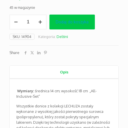
45 w magazynie
ilość
Dodaj do koszyka
Deltini
taupe
połysk
SKU:
14904
Kategoria:
Deltini
14x18
cm
Share
Opis
Wymiary:
średnica 14 cm; wysokość 18 cm „All-
Inclusive-Set”
Wszystkie donice z kolekcji LECHUZA zostały
wykonane z wysokiej jakości pierwotnego surowca
(polipropylenu), który został pokryty specjalnym
lakierem. Dzięki tej technologii uzyskano (w zależności
od koloru) doskonałe efekty optyczne, metalicznej lub