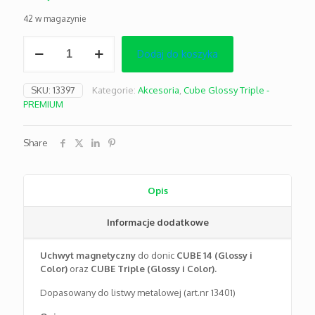
42 w magazynie
ilość
Dodaj do koszyka
CUBE
Glossy
akcesoria
SKU:
13397
Kategorie:
Akcesoria
,
Cube Glossy Triple -
(uchwyt
PREMIUM
magnetyczny)
Share
Opis
Informacje dodatkowe
Uchwyt magnetyczny
do donic
CUBE 14 (Glossy i
Color)
oraz
CUBE Triple (Glossy i Color).
Dopasowany do listwy metalowej (art.nr 13401)