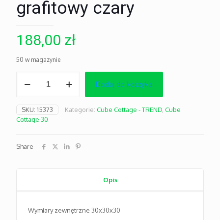
grafitowy czary
188,00
zł
50 w magazynie
ilość
Dodaj do koszyka
Cube
Cottage
30
SKU:
15373
Kategorie:
Cube Cottage - TREND
,
Cube
grafitowy
Cottage 30
czary
Share
Opis
Wymiary zewnętrzne 30x30x30