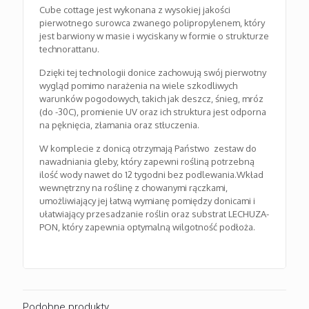
Cube cottage jest wykonana z wysokiej jakości
pierwotnego surowca zwanego polipropylenem, który
jest barwiony w masie i wyciskany w formie o strukturze
technorattanu.
Dzięki tej technologii donice zachowują swój pierwotny
wygląd pomimo narażenia na wiele szkodliwych
warunków pogodowych, takich jak deszcz, śnieg, mróz
(do -30C), promienie UV oraz ich struktura jest odporna
na pęknięcia, złamania oraz stłuczenia.
W komplecie z donicą otrzymają Państwo zestaw do
nawadniania gleby, który zapewni rośliną potrzebną
ilość wody nawet do 12 tygodni bez podlewania.Wkład
wewnętrzny na roślinę z chowanymi rączkami,
umożliwiający jej łatwą wymianę pomiędzy donicami i
ułatwiający przesadzanie roślin oraz substrat LECHUZA-
PON, który zapewnia optymalną wilgotność podłoża.
Podobne produkty