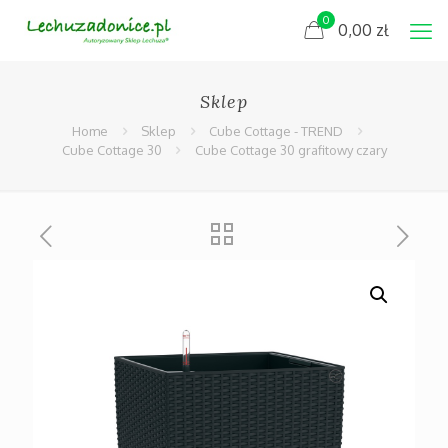
0
0,00
zł
Sklep
Home
Sklep
Cube Cottage - TREND
Cube Cottage 30
Cube Cottage 30 grafitowy czary