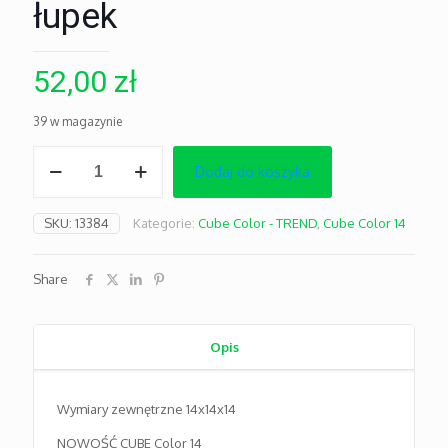
łupek
52,00
zł
39 w magazynie
ilość
Dodaj do koszyka
Cube
Color
14
SKU:
13384
Kategorie:
Cube Color - TREND
,
Cube Color 14
szary
łupek
Share
Opis
Wymiary zewnętrzne 14x14x14
NOWOŚĆ CUBE Color 14