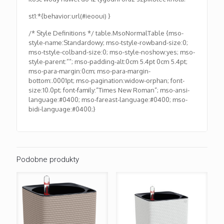
st1:*{behavior:url(#ieooui) }
/* Style Definitions */ table.MsoNormalTable {mso-
style-name:Standardowy; mso-tstyle-rowband-size:0;
mso-tstyle-colband-size:0; mso-style-noshow:yes; mso-
style-parent:””; mso-padding-alt:0cm 5.4pt 0cm 5.4pt;
mso-para-margin:0cm; mso-para-margin-
bottom:.0001pt; mso-pagination:widow-orphan; font-
size:10.0pt; font-family:”Times New Roman”; mso-ansi-
language:#0400; mso-fareast-language:#0400; mso-
bidi-language:#0400;}
Podobne produkty