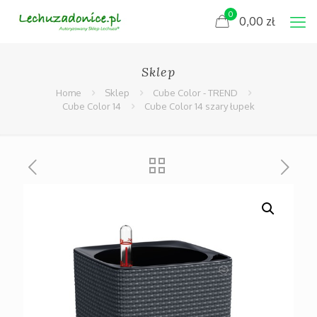
0
0,00
zł
Sklep
Home
Sklep
Cube Color - TREND
Cube Color 14
Cube Color 14 szary łupek