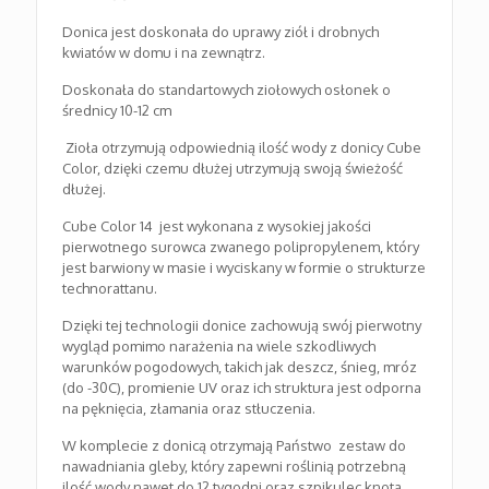
Donica jest doskonała do uprawy ziół i drobnych
kwiatów w domu i na zewnątrz.
Doskonała do standartowych ziołowych osłonek o
średnicy 10-12 cm
Zioła otrzymują odpowiednią ilość wody z donicy Cube
Color, dzięki czemu dłużej utrzymują swoją świeżość
dłużej.
Cube Color 14
jest wykonana z wysokiej jakości
pierwotnego surowca zwanego polipropylenem, który
jest barwiony w masie i wyciskany w formie o strukturze
technorattanu.
Dzięki tej technologii donice zachowują swój pierwotny
wygląd pomimo narażenia na wiele szkodliwych
warunków pogodowych, takich jak deszcz, śnieg, mróz
(do -30C), promienie UV oraz ich struktura jest odporna
na pęknięcia, złamania oraz stłuczenia.
W komplecie z donicą otrzymają Państwo
zestaw do
nawadniania gleby, który zapewni roślinią potrzebną
ilość wody nawet do 12 tygodni oraz szpikulec knota.