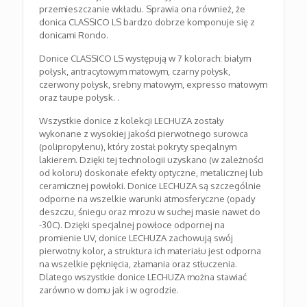
przemieszczanie wkładu. Sprawia ona również, że
donica CLASSICO LS bardzo dobrze komponuje się z
donicami Rondo.
Donice CLASSICO LS występują w 7 kolorach: białym
połysk, antracytowym matowym, czarny połysk,
czerwony połysk, srebny matowym, expresso matowym
oraz taupe połysk. .
Wszystkie donice z kolekcji LECHUZA zostały
wykonane z wysokiej jakości pierwotnego surowca
(polipropylenu), który został pokryty specjalnym
lakierem. Dzięki tej technologii uzyskano (w zależności
od koloru) doskonałe efekty optyczne, metalicznej lub
ceramicznej powłoki. Donice LECHUZA są szczególnie
odporne na wszelkie warunki atmosferyczne (opady
deszczu, śniegu oraz mrozu w suchej masie nawet do
-30C). Dzięki specjalnej powłoce odpornej na
promienie UV, donice LECHUZA zachowują swój
pierwotny kolor, a struktura ich materiału jest odporna
na wszelkie pęknięcia, złamania oraz stłuczenia.
Dlatego wszystkie donice LECHUZA można stawiać
zarówno w domu jak i w ogrodzie.