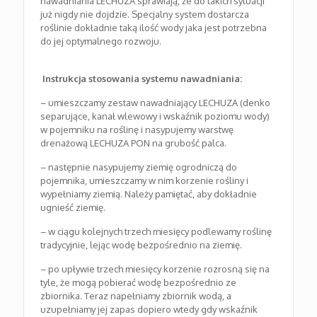
nawadniania LECHUZA sprawiają, że do takich sytuacji
już nigdy nie dojdzie. Specjalny system dostarcza
roślinie dokładnie taką ilość wody jaka jest potrzebna
do jej optymalnego rozwoju.
Instrukcja stosowania systemu nawadniania:
– umieszczamy zestaw nawadniający LECHUZA (denko
separujące, kanał wlewowy i wskaźnik poziomu wody)
w pojemniku na roślinę i nasypujemy warstwę
drenażową LECHUZA PON na grubość palca.
– następnie nasypujemy ziemię ogrodniczą do
pojemnika, umieszczamy w nim korzenie rośliny i
wypełniamy ziemią. Należy pamiętać, aby dokładnie
ugnieść ziemię.
– w ciągu kolejnych trzech miesięcy podlewamy roślinę
tradycyjnie, lejąc wodę bezpośrednio na ziemię.
– po upływie trzech miesięcy korzenie rozrosną się na
tyle, że mogą pobierać wodę bezpośrednio ze
zbiornika. Teraz napełniamy zbiornik wodą, a
uzupełniamy jej zapas dopiero wtedy gdy wskaźnik