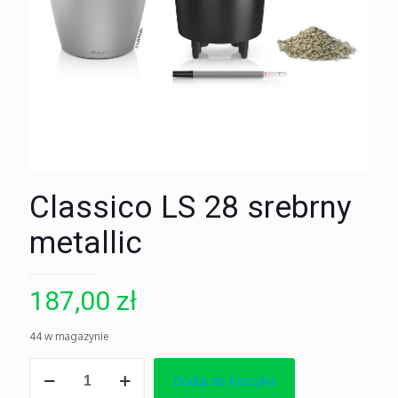
Classico LS 28 srebrny
metallic
187,00
zł
44 w magazynie
ilość
Dodaj do koszyka
Classico