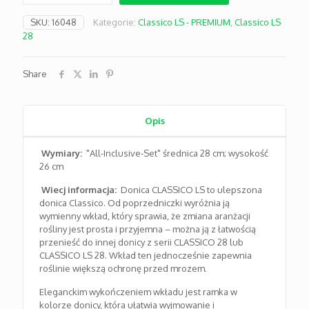
LS
28
SKU:
16048
Kategorie:
Classico LS - PREMIUM
,
Classico LS
srebrny
28
metallic
Share
Opis
Wymiary:
"All-Inclusive-Set" średnica 28 cm; wysokość
26 cm
Wiecj informacja:
Donica CLASSICO LS to ulepszona
donica Classico. Od poprzedniczki wyróżnia ją
wymienny wkład, który sprawia, że zmiana aranżacji
rośliny jest prosta i przyjemna – można ją z łatwością
przenieść do innej donicy z serii CLASSICO 28 lub
CLASSICO LS 28. Wkład ten jednocześnie zapewnia
roślinie większą ochronę przed mrozem.
Eleganckim wykończeniem wkładu jest ramka w
kolorze donicy, która ułatwia wyjmowanie i