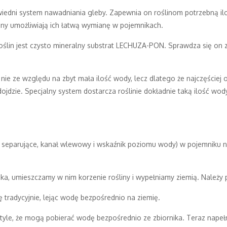
ni system nawadniania gleby. Zapewnia on roślinom potrzebną iloś
iny umożliwiają ich łatwą wymianę w pojemnikach.
oślin jest czysto mineralny substrat LECHUZA-PON. Sprawdza się on 
ie ze względu na zbyt mała ilość wody, lecz dlatego że najczęściej 
 dojdzie. Specjalny system dostarcza roślinie dokładnie taką ilość wo
separujące, kanał wlewowy i wskaźnik poziomu wody) w pojemniku 
a, umieszczamy w nim korzenie rośliny i wypełniamy ziemią. Należy p
 tradycyjnie, lejąc wodę bezpośrednio na ziemię.
 tyle, że mogą pobierać wodę bezpośrednio ze zbiornika. Teraz napeł