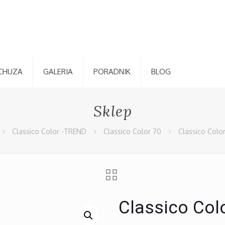
CHUZA
GALERIA
PORADNIK
BLOG
Sklep
Classico Color -TREND
Classico Color 70
Classico Colo
Classico Col