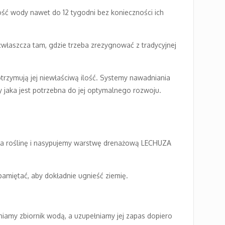
ć wody nawet do 12 tygodni bez konieczności ich
zwłaszcza tam, gdzie trzeba zrezygnować z tradycyjnej
otrzymują jej niewłaściwą ilość. Systemy nawadniania
dy jaka jest potrzebna do jej optymalnego rozwoju.
na roślinę i nasypujemy warstwę drenażową LECHUZA
amiętać, aby dokładnie ugnieść ziemię.
niamy zbiornik wodą, a uzupełniamy jej zapas dopiero