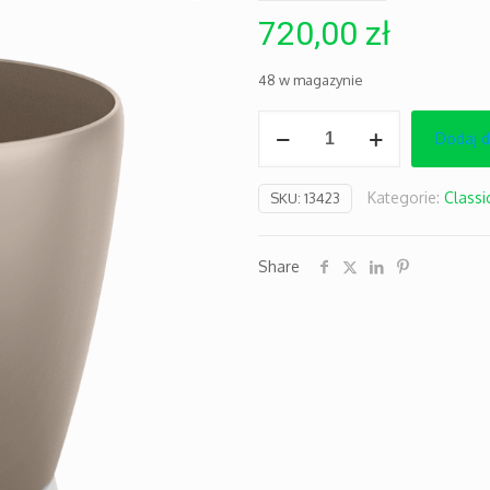
720,00
zł
48 w magazynie
ilość
Dodaj 
Classico
Color
Kategorie:
Classi
SKU:
13423
70
piaskowy-
braz
Share