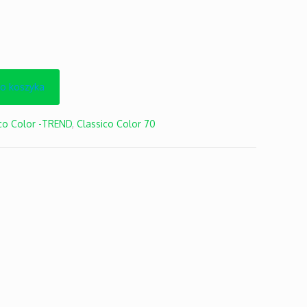
do koszyka
co Color -TREND
,
Classico Color 70