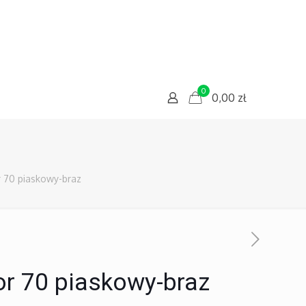
0
0,00
zł
r 70 piaskowy-braz
or 70 piaskowy-braz