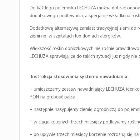
Do każdego pojemnika LECHUZA można dobrać odpowied
dodatkowego podlewania, a specjalne wkładki na rośl
Dodatkową alternatywą zamiast tradycyjnej ziemi do r
ziemi np. w szpitalach lub domach alergików.
Większość roślin doniczkowych nie rośnie prawidłowo n
LECHUZA sprawiają, że do takich sytuacji już nigdy nie
Instrukcja stosowania systemu nawadniania:
– umieszczamy zestaw nawadniający LECHUZA (denko 
PON na grubość palca.
– następnie nasypujemy ziemię ogrodniczą do pojemnik
– w ciągu kolejnych trzech miesięcy podlewamy roślinę
– po upływie trzech miesięcy korzenie rozrosną się na