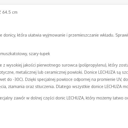
ść 64.5 cm
 donicy, która ułatwia wyjmowanie i przemieszczanie wkładu. Spraw
 muszkatołowy, szary-łupek
z wysokiej jakości pierwotnego surowca (polipropylenu), który został
optyczne, metalicznej lub ceramicznej powłoki. Donice LECHUZA są s
et do -30C). Dzięki specjalnej powłoce odpornej na promienie UV, d
nięcia, złamania oraz stłuczenia. Dlatego wszystkie donice LECHUZA 
jalny zawór w dolnej części donic LECHUZA, który możemy łatwo odk