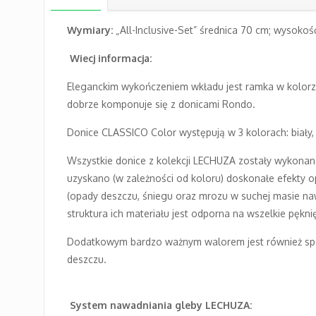
Wymiary:
„All-Inclusive-Set” średnica 70 cm; wysoko
Wiecj informacja:
Eleganckim wykończeniem wkładu jest ramka w kolorze
dobrze komponuje się z donicami Rondo.
Donice CLASSICO Color występują w 3 kolorach: biały,
Wszystkie donice z kolekcji LECHUZA zostały wykonane 
uzyskano (w zależności od koloru) doskonałe efekty 
(opady deszczu, śniegu oraz mrozu w suchej masie naw
struktura ich materiału jest odporna na wszelkie pęk
Dodatkowym bardzo ważnym walorem jest również spec
deszczu.
System nawadniania gleby LECHUZA: