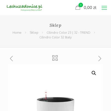
0
0,00
zł
Sklep
Home
Sklep
Cilindro Color 23 | 32 - TREND
Cilindro Color 32 Biały