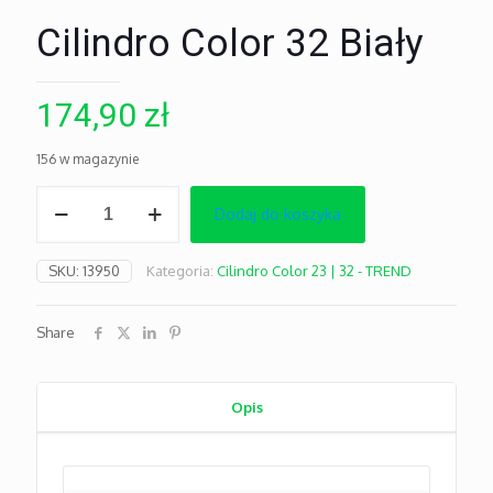
Cilindro Color 32 Biały
174,90
zł
156 w magazynie
ilość
Dodaj do koszyka
Cilindro
Color
32
SKU:
13950
Kategoria:
Cilindro Color 23 | 32 - TREND
Biały
Share
Opis