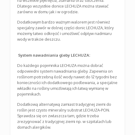
na wszelkie pęknięcia, złamania oraz stłuczenia.
Dlatego wszystkie donice LECHUZA można stawiać
zarówno w domu jak i w ogrodzie.
Dodatkowym bardzo ważnym walorem jest również
specjalny zawór w dolnej części donic LECHUZA, który
możemy łatwo odkręcić i umożliwić odpływ nadmiaru
wody w trakcie deszczu.
System nawadniania gleby LECHUZA:
Do każdego pojemnika LECHUZA można dobrać
odpowiedni system nawadniania gleby. Zapewnia on
roślinom potrzebną ilość wody nawet do 12 tygodni bez
konieczności ich dodatkowego podlewania, a specjalne
wkładki na rośliny umożliwiają ich łatwą wymianę w
pojemnikach.
Dodatkową alternatywą zamiast tradycyjnej ziemi do
roślin jest czysto mineralny substrat LECHUZA-PON.
Sprawdza się on zwłaszcza tam, gdzie trzeba
zrezygnować z tradycyjnej ziemi np. w szpitalach lub
domach alergików.