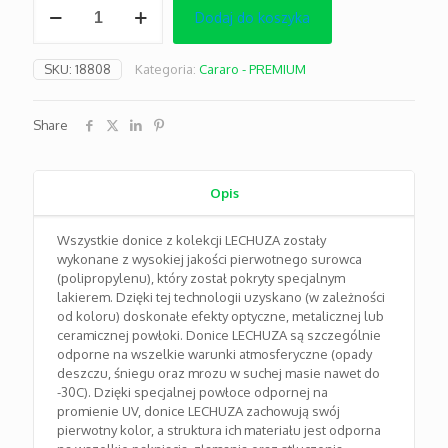
Dodaj do koszyka
Cararo
srebrna
SKU:
18808
Kategoria:
Cararo - PREMIUM
Share
Opis
Wszystkie donice z kolekcji LECHUZA zostały
wykonane z wysokiej jakości pierwotnego surowca
(polipropylenu), który został pokryty specjalnym
lakierem. Dzięki tej technologii uzyskano (w zależności
od koloru) doskonałe efekty optyczne, metalicznej lub
ceramicznej powłoki. Donice LECHUZA są szczególnie
odporne na wszelkie warunki atmosferyczne (opady
deszczu, śniegu oraz mrozu w suchej masie nawet do
-30C). Dzięki specjalnej powłoce odpornej na
promienie UV, donice LECHUZA zachowują swój
pierwotny kolor, a struktura ich materiału jest odporna