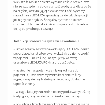
Większość roślin doniczkowych nie rośnie prawidłowo
nie ze względu na zbyt mała ilość wody, lecz dlatego że
najczęściej otrzymują jej niewłaściwą ilość. Systemy
nawadniania LECHUZA sprawiają, że do takich sytuacji
już nigdy nie dojdzie. Specjalny system dostarcza
roślinie dokładnie taką ilość wody jaka jest potrzebna
do jej optymalnego rozwoju.
Instrukcja stosowania systemu nawadniania:
– umieszczamy zestaw nawadniający LECHUZA (denko
separujące, kanał wlewowy i wskaźnik poziomu wody)
w pojemniku na roślinę i nasypujemy warstwę
drenażową LECHUZA PON na grubość palca.
– następnie nasypujemy ziemię ogrodniczą do
pojemnika, umieszczamy w nim korzenie rośliny i
wypełniamy ziemią. Należy pamiętać, aby dokładnie
ugnieść ziemię.
– w ciągu kolejnych trzech miesięcy podlewamy roślinę
tradycyjnie, lejąc wodę bezpośrednio na ziemię.
– po upływie trzech miesięcy korzenie rozrosną się na