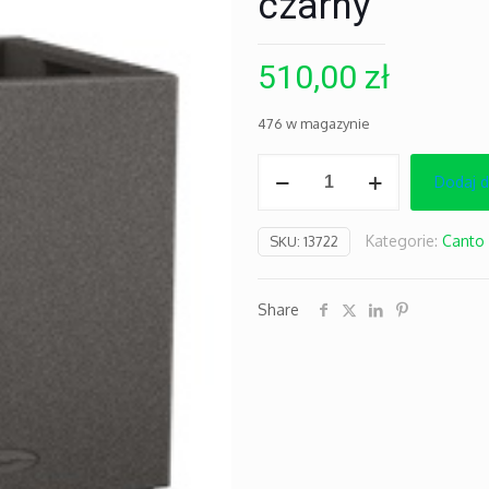
czarny
510,00
zł
476 w magazynie
ilość
Dodaj 
Canto
stone
Kategorie:
Canto 
SKU:
13722
Kostka
40
grafitowy
Share
czarny