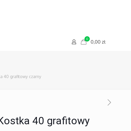
0
0,00
zł
a 40 grafitowy czarny
Kostka 40 grafitowy